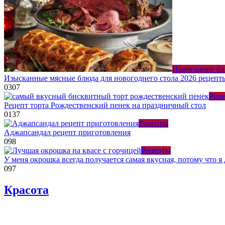
Новогодние б
Изысканные мясные блюда для новогоднего стола 2026 рецепт
0
307
Рец
Рецепт торта Рождественский пенек на праздничный стол
0
137
Рецепты
Аджапсандал рецепт приготовления
0
98
Рецепты
У меня окрошка всегда получается самая вкусная, потому что 
0
97
Красота