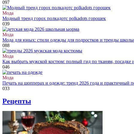
0
97
Мода
Модный тренд горох полкадотс polkadots горошек
0
39
Мода
Мода для юных: стили одежды для подростков и тренды школь
0
88
Мода
Как выбрать мужской костюм: полный гид по тканям, посадке 
0
46
Мода
Печать на шопперах и одежде: тренд 2026 года и практичный 
0
33
Рецепты