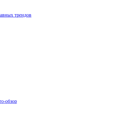
лавных трендов
то-обзор