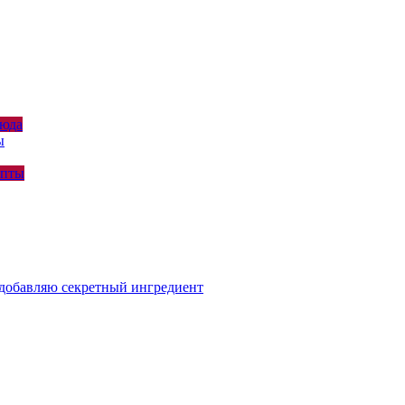
люда
ы
епты
я добавляю секретный ингредиент