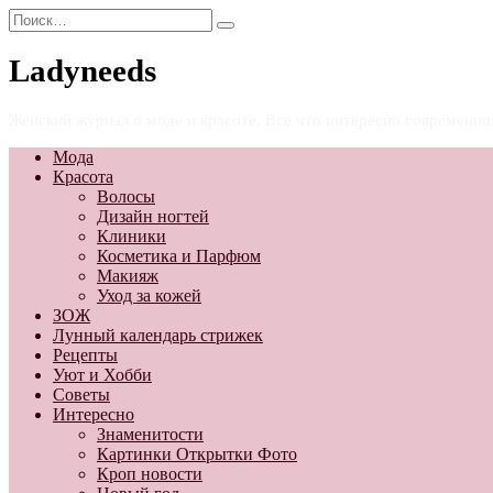
Перейти
Search
к
for:
содержанию
Ladyneeds
Женский журнал о моде и красоте. Все что интересно современн
Мода
Красота
Волосы
Дизайн ногтей
Клиники
Косметика и Парфюм
Макияж
Уход за кожей
ЗОЖ
Лунный календарь стрижек
Рецепты
Уют и Хобби
Советы
Интересно
Знаменитости
Картинки Открытки Фото
Кроп новости