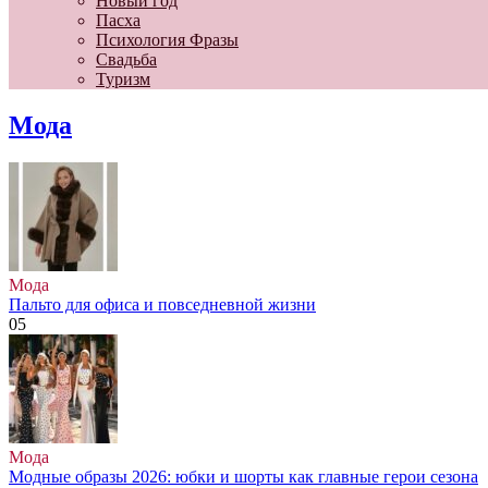
Новый год
Пасха
Психология Фразы
Свадьба
Туризм
Мода
Мода
Пальто для офиса и повседневной жизни
0
5
Мода
Модные образы 2026: юбки и шорты как главные герои сезона