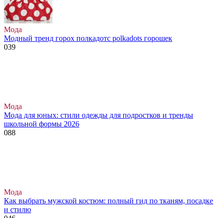
Мода
Модный тренд горох полкадотс polkadots горошек
0
39
Мода
Мода для юных: стили одежды для подростков и тренды
школьной формы 2026
0
88
Мода
Как выбрать мужской костюм: полный гид по тканям, посадке
и стилю