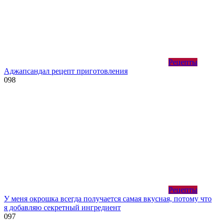
Рецепты
Аджапсандал рецепт приготовления
0
98
Рецепты
У меня окрошка всегда получается самая вкусная, потому что
я добавляю секретный ингредиент
0
97