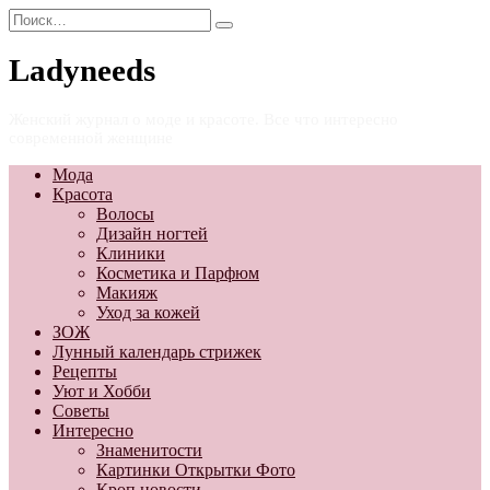
Перейти
Search
к
for:
содержанию
Ladyneeds
Женский журнал о моде и красоте. Все что интересно
современной женщине
Мода
Красота
Волосы
Дизайн ногтей
Клиники
Косметика и Парфюм
Макияж
Уход за кожей
ЗОЖ
Лунный календарь стрижек
Рецепты
Уют и Хобби
Советы
Интересно
Знаменитости
Картинки Открытки Фото
Кроп новости