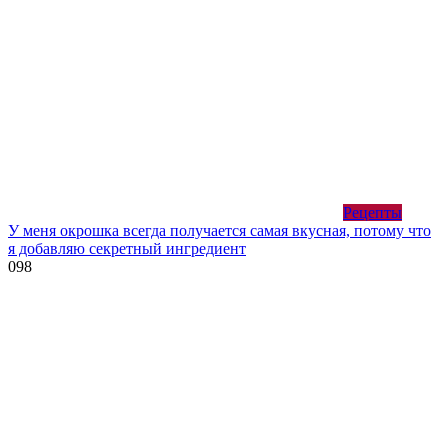
Рецепты
У меня окрошка всегда получается самая вкусная, потому что
я добавляю секретный ингредиент
0
98