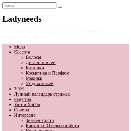
Перейти
Search
к
for:
содержанию
Ladyneeds
Женский журнал о моде и красоте. Все что интересно
современной женщине
Мода
Красота
Волосы
Дизайн ногтей
Клиники
Косметика и Парфюм
Макияж
Уход за кожей
ЗОЖ
Лунный календарь стрижек
Рецепты
Уют и Хобби
Советы
Интересно
Знаменитости
Картинки Открытки Фото
Кроп новости