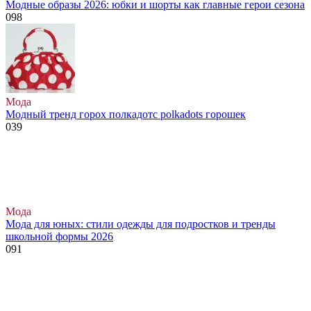
Модные образы 2026: юбки и шорты как главные герои сезона
0
98
Мода
Модный тренд горох полкадотс polkadots горошек
0
39
Мода
Мода для юных: стили одежды для подростков и тренды
школьной формы 2026
0
91