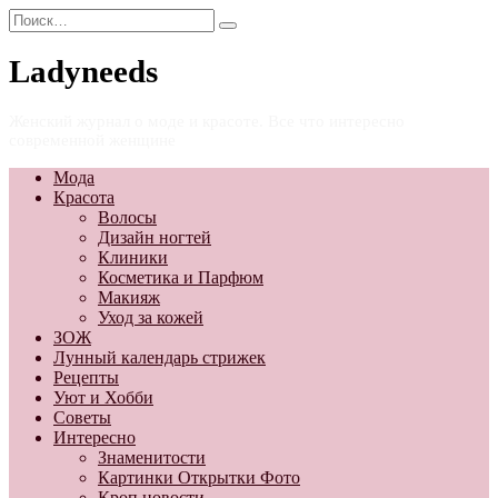
Перейти
Search
к
for:
содержанию
Ladyneeds
Женский журнал о моде и красоте. Все что интересно
современной женщине
Мода
Красота
Волосы
Дизайн ногтей
Клиники
Косметика и Парфюм
Макияж
Уход за кожей
ЗОЖ
Лунный календарь стрижек
Рецепты
Уют и Хобби
Советы
Интересно
Знаменитости
Картинки Открытки Фото
Кроп новости