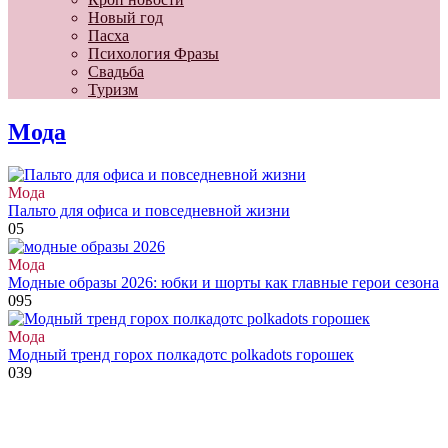
Новый год
Пасха
Психология Фразы
Свадьба
Туризм
Мода
Мода
Пальто для офиса и повседневной жизни
0
5
Мода
Модные образы 2026: юбки и шорты как главные герои сезона
0
95
Мода
Модный тренд горох полкадотс polkadots горошек
0
39