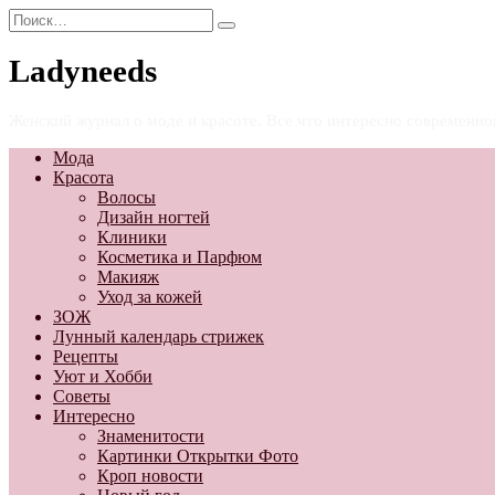
Перейти
Search
к
for:
содержанию
Ladyneeds
Женский журнал о моде и красоте. Все что интересно современн
Мода
Красота
Волосы
Дизайн ногтей
Клиники
Косметика и Парфюм
Макияж
Уход за кожей
ЗОЖ
Лунный календарь стрижек
Рецепты
Уют и Хобби
Советы
Интересно
Знаменитости
Картинки Открытки Фото
Кроп новости