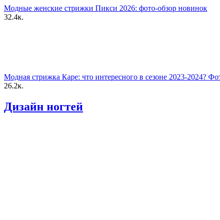
Модные женские стрижки Пикси 2026: фото-обзор новинок
32.4к.
Модная стрижка Каре: что интересного в сезоне 2023-2024? Фо
26.2к.
Дизайн ногтей