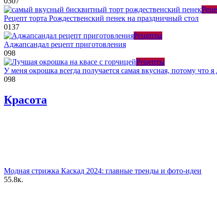
0
307
Рец
Рецепт торта Рождественский пенек на праздничный стол
0
137
Рецепты
Аджапсандал рецепт приготовления
0
98
Рецепты
У меня окрошка всегда получается самая вкусная, потому что 
0
98
Красота
Модная стрижка Каскад 2024: главные тренды и фото-идеи
55.8к.