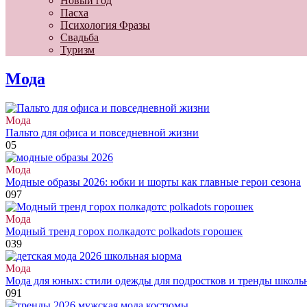
Новый год
Пасха
Психология Фразы
Свадьба
Туризм
Мода
Мода
Пальто для офиса и повседневной жизни
0
5
Мода
Модные образы 2026: юбки и шорты как главные герои сезона
0
97
Мода
Модный тренд горох полкадотс polkadots горошек
0
39
Мода
Мода для юных: стили одежды для подростков и тренды школь
0
91