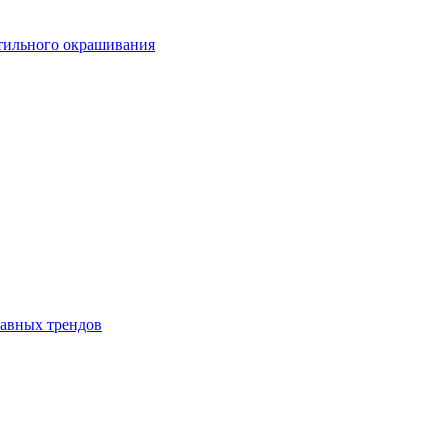
стильного окрашивания
лавных трендов