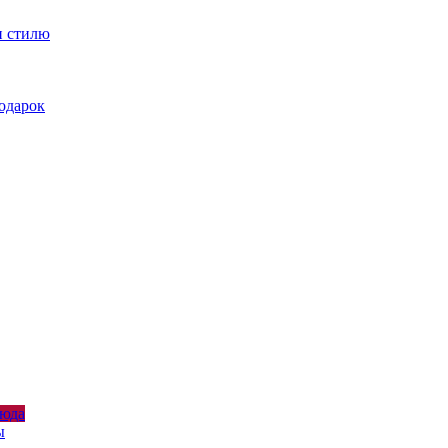
и стилю
подарок
люда
ы