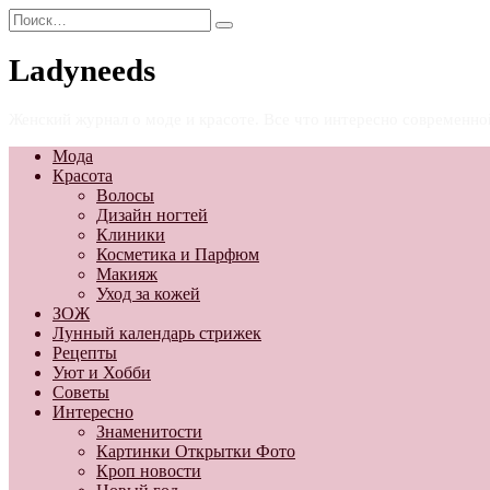
Перейти
Search
к
for:
содержанию
Ladyneeds
Женский журнал о моде и красоте. Все что интересно современн
Мода
Красота
Волосы
Дизайн ногтей
Клиники
Косметика и Парфюм
Макияж
Уход за кожей
ЗОЖ
Лунный календарь стрижек
Рецепты
Уют и Хобби
Советы
Интересно
Знаменитости
Картинки Открытки Фото
Кроп новости