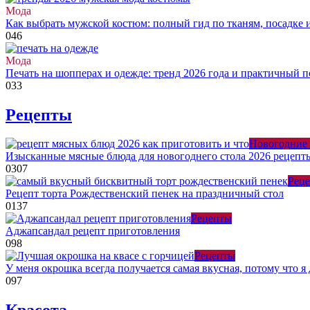
Мода
Как выбрать мужской костюм: полный гид по тканям, посадке 
0
46
Мода
Печать на шопперах и одежде: тренд 2026 года и практичный 
0
33
Рецепты
Новогодние
Изысканные мясные блюда для новогоднего стола 2026 рецепт
0
307
Рец
Рецепт торта Рождественский пенек на праздничный стол
0
137
Рецепты
Аджапсандал рецепт приготовления
0
98
Рецепты
У меня окрошка всегда получается самая вкусная, потому что 
0
97