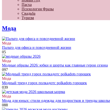
Новый год
Пасха
Психология Фразы
Свадьба
Туризм
Мода
Мода
Пальто для офиса и повседневной жизни
0
5
Мода
Модные образы 2026: юбки и шорты как главные герои сезона
0
97
Мода
Модный тренд горох полкадотс polkadots горошек
0
39
Мода
Мода для юных: стили одежды для подростков и тренды школь
0
88