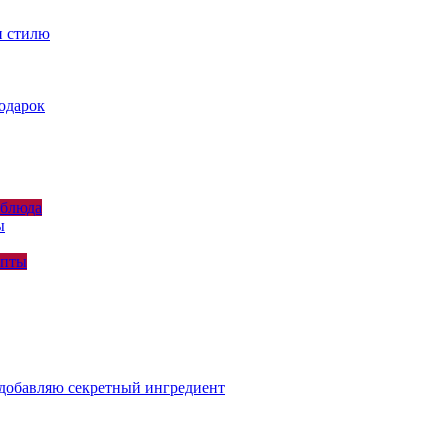
и стилю
подарок
 блюда
ы
епты
я добавляю секретный ингредиент