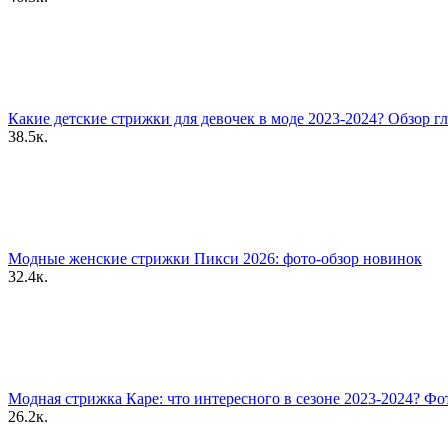
Какие детские стрижки для девочек в моде 2023-2024? Обзор г
38.5к.
Модные женские стрижки Пикси 2026: фото-обзор новинок
32.4к.
Модная стрижка Каре: что интересного в сезоне 2023-2024? Фо
26.2к.