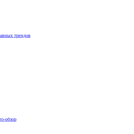
лавных трендов
то-обзор