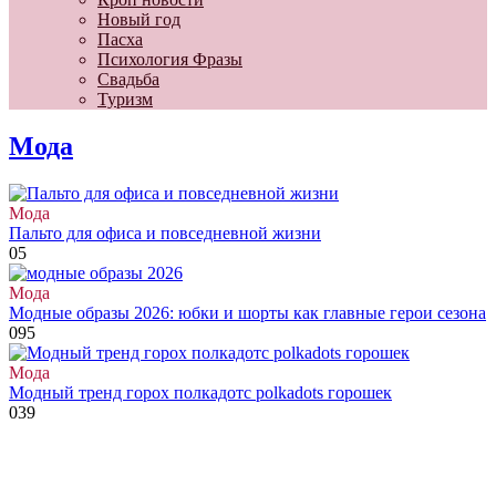
Новый год
Пасха
Психология Фразы
Свадьба
Туризм
Мода
Мода
Пальто для офиса и повседневной жизни
0
5
Мода
Модные образы 2026: юбки и шорты как главные герои сезона
0
95
Мода
Модный тренд горох полкадотс polkadots горошек
0
39