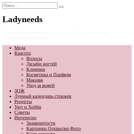
Перейти
Search
к
for:
содержанию
Ladyneeds
Женский журнал о моде и красоте. Все что интересно
современной женщине
Мода
Красота
Волосы
Дизайн ногтей
Клиники
Косметика и Парфюм
Макияж
Уход за кожей
ЗОЖ
Лунный календарь стрижек
Рецепты
Уют и Хобби
Советы
Интересно
Знаменитости
Картинки Открытки Фото
Кроп новости