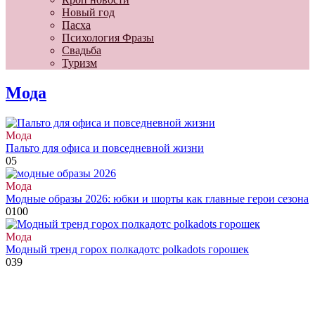
Новый год
Пасха
Психология Фразы
Свадьба
Туризм
Мода
Мода
Пальто для офиса и повседневной жизни
0
5
Мода
Модные образы 2026: юбки и шорты как главные герои сезона
0
100
Мода
Модный тренд горох полкадотс polkadots горошек
0
39