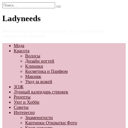
Перейти
Search
к
for:
содержанию
Ladyneeds
Женский журнал о моде и красоте. Все что интересно
современной женщине
Мода
Красота
Волосы
Дизайн ногтей
Клиники
Косметика и Парфюм
Макияж
Уход за кожей
ЗОЖ
Лунный календарь стрижек
Рецепты
Уют и Хобби
Советы
Интересно
Знаменитости
Картинки Открытки Фото
Кроп новости