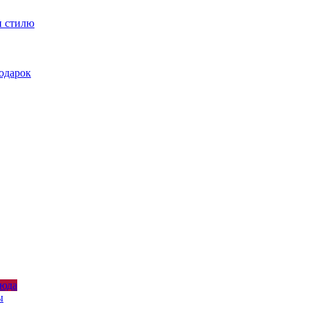
и стилю
подарок
люда
ы