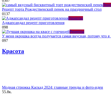
0
307
Рец
Рецепт торта Рождественский пенек на праздничный стол
0
137
Рецепты
Аджапсандал рецепт приготовления
0
98
Рецепты
У меня окрошка всегда получается самая вкусная, потому что 
0
97
Красота
Модная стрижка Каскад 2024: главные тренды и фото-идеи
55.8к.