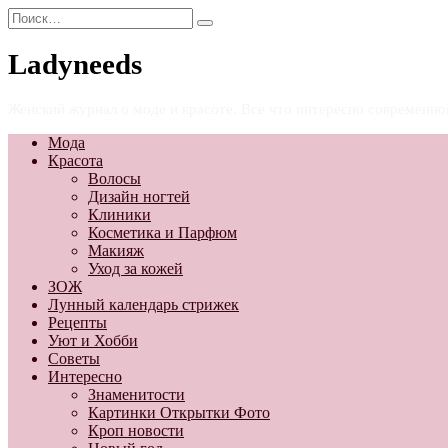
Перейти
Search
к
for:
содержанию
Ladyneeds
Женский журнал о моде и красоте. Все что интересно современн
Мода
Красота
Волосы
Дизайн ногтей
Клиники
Косметика и Парфюм
Макияж
Уход за кожей
ЗОЖ
Лунный календарь стрижек
Рецепты
Уют и Хобби
Советы
Интересно
Знаменитости
Картинки Открытки Фото
Кроп новости