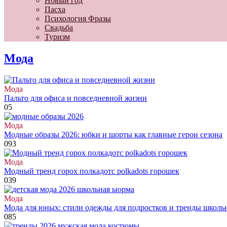
Новый год
Пасха
Психология Фразы
Свадьба
Туризм
Мода
Мода
Пальто для офиса и повседневной жизни
0
5
Мода
Модные образы 2026: юбки и шорты как главные герои сезона
0
93
Мода
Модный тренд горох полкадотс polkadots горошек
0
39
Мода
Мода для юных: стили одежды для подростков и тренды школь
0
85