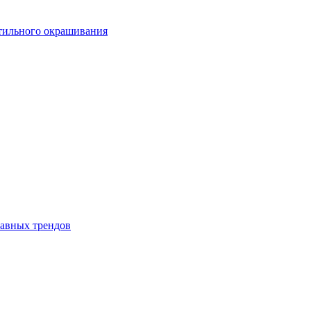
стильного окрашивания
лавных трендов