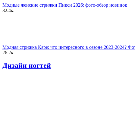
Модные женские стрижки Пикси 2026: фото-обзор новинок
32.4к.
Модная стрижка Каре: что интересного в сезоне 2023-2024? Фо
26.2к.
Дизайн ногтей