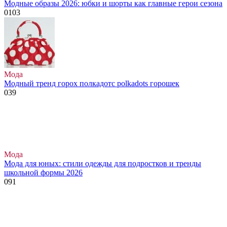
Модные образы 2026: юбки и шорты как главные герои сезона
0
103
Мода
Модный тренд горох полкадотс polkadots горошек
0
39
Мода
Мода для юных: стили одежды для подростков и тренды
школьной формы 2026
0
91