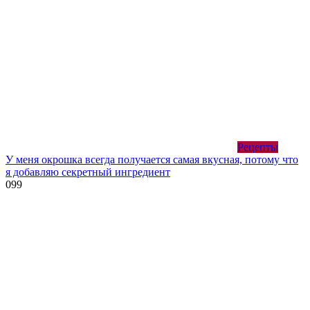
Рецепты
У меня окрошка всегда получается самая вкусная, потому что
я добавляю секретный ингредиент
0
99