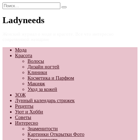
Перейти
Search
к
for:
содержанию
Ladyneeds
Женский журнал о моде и красоте. Все что интересно
современной женщине
Мода
Красота
Волосы
Дизайн ногтей
Клиники
Косметика и Парфюм
Макияж
Уход за кожей
ЗОЖ
Лунный календарь стрижек
Рецепты
Уют и Хобби
Советы
Интересно
Знаменитости
Картинки Открытки Фото
Кроп новости