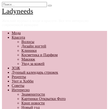
Перейти
Search
к
for:
Ladyneeds
содержанию
Женский журнал о моде и красоте. Все что интересно
современной женщине
Мода
Красота
Волосы
Дизайн ногтей
Клиники
Косметика и Парфюм
Макияж
Уход за кожей
ЗОЖ
Лунный календарь стрижек
Рецепты
Уют и Хобби
Советы
Интересно
Знаменитости
Картинки Открытки Фото
Кроп новости
Новый год