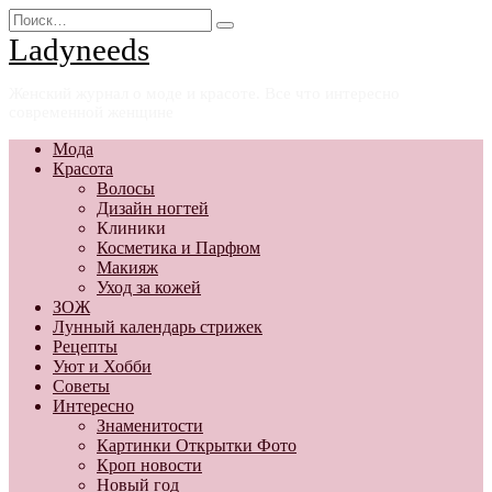
Перейти
Search
к
for:
Ladyneeds
содержанию
Женский журнал о моде и красоте. Все что интересно
современной женщине
Мода
Красота
Волосы
Дизайн ногтей
Клиники
Косметика и Парфюм
Макияж
Уход за кожей
ЗОЖ
Лунный календарь стрижек
Рецепты
Уют и Хобби
Советы
Интересно
Знаменитости
Картинки Открытки Фото
Кроп новости
Новый год