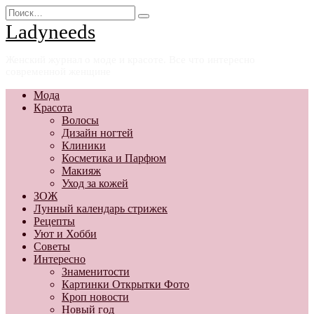
Перейти
Search
к
for:
Ladyneeds
содержанию
Женский журнал о моде и красоте. Все что интересно
современной женщине
Мода
Красота
Волосы
Дизайн ногтей
Клиники
Косметика и Парфюм
Макияж
Уход за кожей
ЗОЖ
Лунный календарь стрижек
Рецепты
Уют и Хобби
Советы
Интересно
Знаменитости
Картинки Открытки Фото
Кроп новости
Новый год