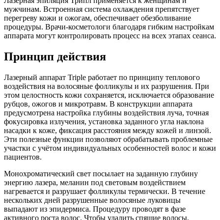
Лазерная эпиляция Трипл применяется к женщинам и
мужчинам. Встроенная система охлаждения препятствует
перегреву кожи и ожогам, обеспечивает обезболивание
процедуры. Врачи-косметологи благодаря гибким настройкам
аппарата могут контролировать процесс на всех этапах сеанса.
Принцип действия
Лазерный аппарат Triple работает по принципу теплового
воздействия на волосяные фолликулы и их разрушения. При
этом целостность кожи сохраняется, исключается образование
рубцов, ожогов и микротравм. В конструкции аппарата
предусмотрена настройка глубины воздействия луча, точная
фокусировка излучения, установка заданного угла наклона
насадки к коже, фиксация расстояния между кожей и линзой.
Эти полезные функции позволяют обрабатывать проблемные
участки с учётом индивидуальных особенностей волос и кожи
пациентов.
Монохроматический свет посылает на заданную глубину
энергию лазера, меланин под световым воздействием
нагревается и разрушает фолликулы термически. В течение
нескольких дней разрушенные волосяные луковицы
выпадают из эпидермиса. Процедуру проводят в фазе
активного роста волос. Чтобы удалить спящие волосы,