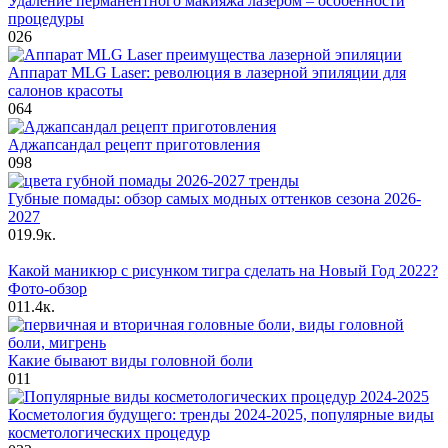
Удаление перманентного макияжа лазером – особенности
процедуры
0
26
Аппарат MLG Laser: революция в лазерной эпиляции для
салонов красоты
0
64
Аджапсандал рецепт приготовления
0
98
Губные помады: обзор самых модных оттенков сезона 2026-
2027
0
19.9к.
Какой маникюр с рисунком тигра сделать на Новый Год 2022?
Фото-обзор
0
11.4к.
Какие бывают виды головной боли
0
11
Косметология будущего: тренды 2024-2025, популярные виды
косметологических процедур