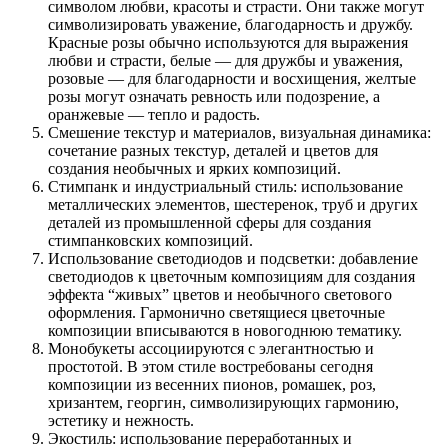
символом любви, красоты и страсти. Они также могут
символизировать уважение, благодарность и дружбу.
Красные розы обычно используются для выражения
любви и страсти, белые — для дружбы и уважения,
розовые — для благодарности и восхищения, желтые
розы могут означать ревность или подозрение, а
оранжевые — тепло и радость.
Смешение текстур и материалов, визуальная динамика:
сочетание разных текстур, деталей и цветов для
создания необычных и ярких композиций.
Стимпанк и индустриальный стиль: использование
металлических элементов, шестеренок, труб и других
деталей из промышленной сферы для создания
стимпанковских композиций.
Использование светодиодов и подсветки: добавление
светодиодов к цветочным композициям для создания
эффекта “живых” цветов и необычного светового
оформления. Гармонично светящиеся цветочные
композиции вписываются в новогоднюю тематику.
Монобукеты ассоциируются с элегантностью и
простотой. В этом стиле востребованы сегодня
композиции из весенних пионов, ромашек, роз,
хризантем, георгин, символизирующих гармонию,
эстетику и нежность.
Экостиль: использование переработанных и