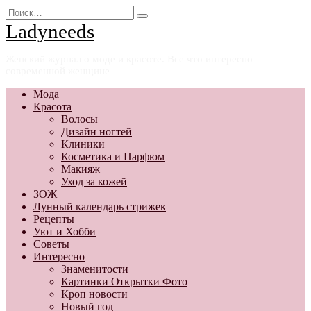
Перейти
Search
к
for:
Ladyneeds
содержанию
Женский журнал о моде и красоте. Все что интересно
современной женщине
Мода
Красота
Волосы
Дизайн ногтей
Клиники
Косметика и Парфюм
Макияж
Уход за кожей
ЗОЖ
Лунный календарь стрижек
Рецепты
Уют и Хобби
Советы
Интересно
Знаменитости
Картинки Открытки Фото
Кроп новости
Новый год