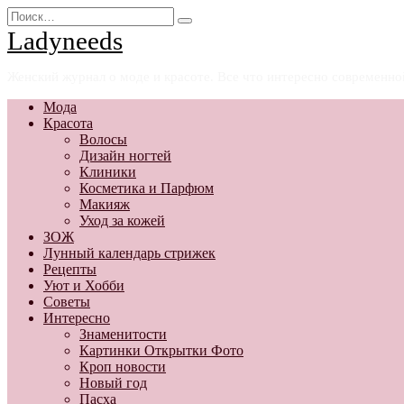
Перейти
Search
к
for:
Ladyneeds
содержанию
Женский журнал о моде и красоте. Все что интересно современн
Мода
Красота
Волосы
Дизайн ногтей
Клиники
Косметика и Парфюм
Макияж
Уход за кожей
ЗОЖ
Лунный календарь стрижек
Рецепты
Уют и Хобби
Советы
Интересно
Знаменитости
Картинки Открытки Фото
Кроп новости
Новый год
Пасха