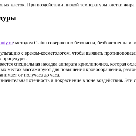
вых клеток. При воздействии низкой температуры клетки жира 
едуры
auty.ru
/ методом Clatuu совершенно безопасна, безболезненна и 
ультацию с врачом-косметологом, чтобы выявить противопоказа
до процедуры.
ается специальная насадка аппарата криолиполиза, которая охла
ных местах массажируют для повышения кровообращения, разго
анимает от получаса до часа.
значительная отечность и покраснение в зоне воздействия. Эти