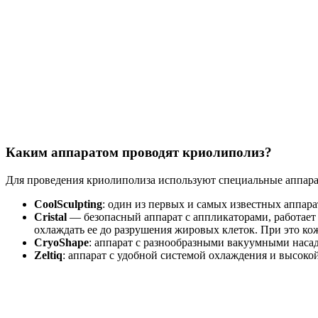
Каким аппаратом проводят криолиполиз?
Для проведения криолиполиза используют специальные аппара
CoolSculpting
: один из первых и самых известных аппар
Cristal
— безопасный аппарат с аппликаторами, работает 
охлаждать ее до разрушения жировых клеток. При это ко
CryoShape
: аппарат с разнообразными вакуумными насад
Zeltiq
: аппарат с удобной системой охлаждения и высоко