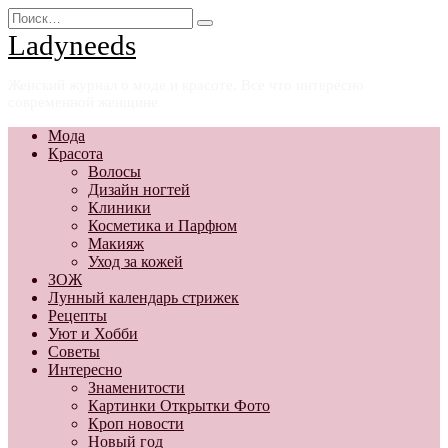
Перейти
Search
к
for:
Ladyneeds
содержанию
Женский журнал о моде и красоте. Все что интересно
современной женщине
Мода
Красота
Волосы
Дизайн ногтей
Клиники
Косметика и Парфюм
Макияж
Уход за кожей
ЗОЖ
Лунный календарь стрижек
Рецепты
Уют и Хобби
Советы
Интересно
Знаменитости
Картинки Открытки Фото
Кроп новости
Новый год