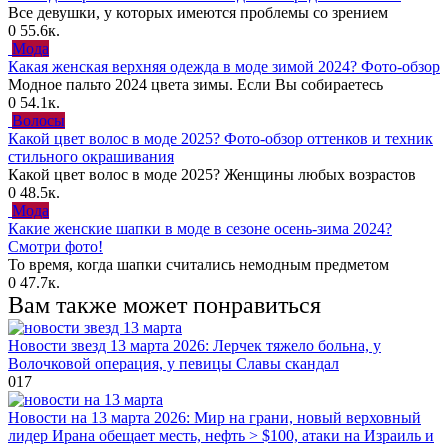
Все девушки, у которых имеются проблемы со зрением
0
55.6к.
Мода
Какая женская верхняя одежда в моде зимой 2024? Фото-обзор
Модное пальто 2024 цвета зимы. Если Вы собираетесь
0
54.1к.
Волосы
Какой цвет волос в моде 2025? Фото-обзор оттенков и техник
стильного окрашивания
Какой цвет волос в моде 2025? Женщины любых возрастов
0
48.5к.
Мода
Какие женские шапки в моде в сезоне осень-зима 2024?
Смотри фото!
То время, когда шапки считались немодным предметом
0
47.7к.
Вам также может понравиться
Новости звезд 13 марта 2026: Лерчек тяжело больна, у
Волочковой операция, у певицы Славы скандал
0
17
Новости на 13 марта 2026: Мир на грани, новый верховный
лидер Ирана обещает месть, нефть > $100, атаки на Израиль и