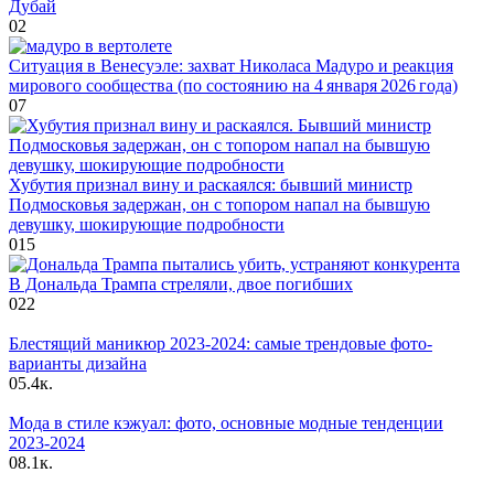
Дубай
0
2
Ситуация в Венесуэле: захват Николаса Мадуро и реакция
мирового сообщества (по состоянию на 4 января 2026 года)
0
7
Хубутия признал вину и раскаялся: бывший министр
Подмосковья задержан, он с топором напал на бывшую
девушку, шокирующие подробности
0
15
В Дональда Трампа стреляли, двое погибших
0
22
Блестящий маникюр 2023-2024: самые трендовые фото-
варианты дизайна
0
5.4к.
Мода в стиле кэжуал: фото, основные модные тенденции
2023-2024
0
8.1к.