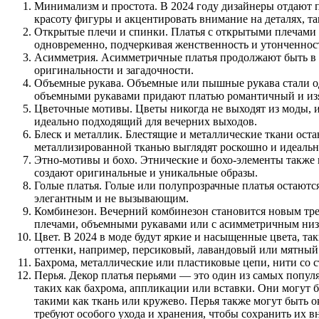
Минимализм и простота. В 2024 году дизайнеры отдают 
красоту фигуры и акцентировать внимание на деталях, так
Открытые плечи и спинки. Платья с открытыми плечами и
одновременно, подчеркивая женственность и утонченнос
Асимметрия. Асимметричные платья продолжают быть в т
оригинальности и загадочности.
Объемные рукава. Объемные или пышные рукава стали од
объемными рукавами придают платью романтичный и из
Цветочные мотивы. Цветы никогда не выходят из моды, 
идеально подходящий для вечерних выходов.
Блеск и металлик. Блестящие и металлические ткани остаю
металлизированной тканью выглядят роскошно и идеальн
Этно-мотивы и бохо. Этнические и бохо-элементы также 
создают оригинальные и уникальные образы.
Голые платья. Голые или полупрозрачные платья остают
элегантным и не вызывающим.
Комбинезон. Вечерний комбинезон становится новым трен
плечами, объемными рукавами или с асимметричным низ
Цвет. В 2024 в моде будут яркие и насыщенные цвета, т
оттенки, например, персиковый, лавандовый или мятный. 
Бахрома, металлические или пластиковые цепи, нити со с
Перья. Декор платья перьями — это один из самых попул
таких как бахрома, аппликации или вставки. Они могут
такими как ткань или кружево. Перья также могут быть о
требуют особого ухода и хранения, чтобы сохранить их 