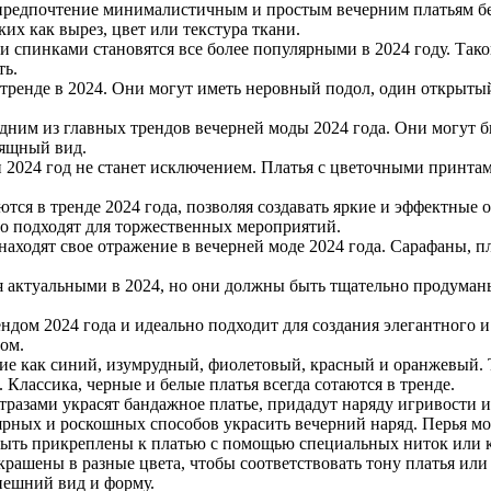
предпочтение минималистичным и простым вечерним платьям бе
их как вырез, цвет или текстура ткани.
 спинками становятся все более популярными в 2024 году. Такой
ть.
ренде в 2024. Они могут иметь неровный подол, один открытый
ним из главных трендов вечерней моды 2024 года. Они могут бы
ящный вид.
и 2024 год не станет исключением. Платья с цветочными принт
тся в тренде 2024 года, позволяя создавать яркие и эффектные 
о подходят для торжественных мероприятий.
находят свое отражение в вечерней моде 2024 года. Сарафаны, 
ся актуальными в 2024, но они должны быть тщательно продума
дом 2024 года и идеально подходит для создания элегантного 
ом.
акие как синий, изумрудный, фиолетовый, красный и оранжевый.
Классика, черные и белые платья всегда сотаются в тренде.
тразами украсят бандажное платье, придадут наряду игривости и
ярных и роскошных способов украсить вечерний наряд. Перья мо
 быть прикреплены к платью с помощью специальных ниток или 
крашены в разные цвета, чтобы соответствовать тону платья или
внешний вид и форму.