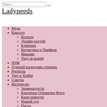
Перейти
Search
к
for:
Ladyneeds
содержанию
Женский журнал о моде и красоте. Все что интересно современн
Мода
Красота
Волосы
Дизайн ногтей
Клиники
Косметика и Парфюм
Макияж
Уход за кожей
ЗОЖ
Лунный календарь стрижек
Рецепты
Уют и Хобби
Советы
Интересно
Знаменитости
Картинки Открытки Фото
Кроп новости
Новый год
Пасха