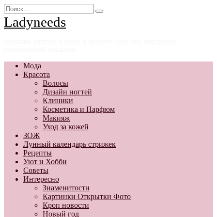
Перейти
Search
к
for:
Ladyneeds
содержанию
Женский журнал о моде и красоте. Все что интересно
современной женщине
Мода
Красота
Волосы
Дизайн ногтей
Клиники
Косметика и Парфюм
Макияж
Уход за кожей
ЗОЖ
Лунный календарь стрижек
Рецепты
Уют и Хобби
Советы
Интересно
Знаменитости
Картинки Открытки Фото
Кроп новости
Новый год