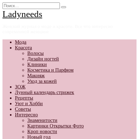
Перейти
Search
к
for:
Ladyneeds
содержанию
Женский журнал о моде и красоте. Все что интересно
современной женщине
Мода
Красота
Волосы
Дизайн ногтей
Клиники
Косметика и Парфюм
Макияж
Уход за кожей
ЗОЖ
Лунный календарь стрижек
Рецепты
Уют и Хобби
Советы
Интересно
Знаменитости
Картинки Открытки Фото
Кроп новости
Новый год