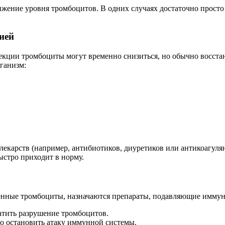
ение уровня тромбоцитов. В одних случаях достаточно просто п
ией
ции тромбоциты могут временно снизиться, но обычно восстана
ганизм:
екарств (например, антибиотиков, диуретиков или антикоагулян
ыстро приходит в норму.
венные тромбоциты, назначаются препараты, подавляющие иммун
атить разрушение тромбоцитов.
о остановить атаку иммунной системы.