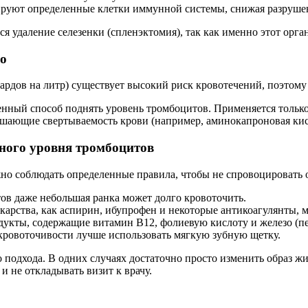
ируют определенные клетки иммунной системы, снижая разруше
я удаление селезенки (спленэктомия), так как именно этот орга
го
рдов на литр) существует высокий риск кровотечений, поэтому 
нный способ поднять уровень тромбоцитов. Применяется только
чшающие свертываемость крови (например, аминокапроновая кис
ного уровня тромбоцитов
жно соблюдать определенные правила, чтобы не спровоцировать
тов даже небольшая ранка может долго кровоточить.
карства, как аспирин, ибупрофен и некоторые антикоагулянты, 
укты, содержащие витамин B12, фолиевую кислоту и железо (пе
к кровоточивости лучше использовать мягкую зубную щетку.
подхода. В одних случаях достаточно просто изменить образ жиз
 не откладывать визит к врачу.