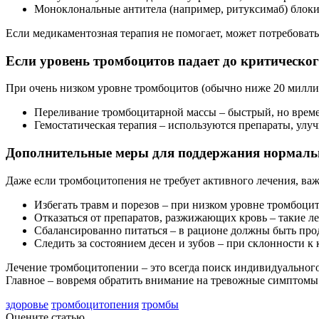
Моноклональные антитела (например, ритуксимаб) блок
Если медикаментозная терапия не помогает, может потребоватьс
Если уровень тромбоцитов падает до критическо
При очень низком уровне тромбоцитов (обычно ниже 20 миллиа
Переливание тромбоцитарной массы – быстрый, но време
Гемостатическая терапия – используются препараты, улу
Дополнительные меры для поддержания нормаль
Даже если тромбоцитопения не требует активного лечения, ва
Избегать травм и порезов – при низком уровне тромбоци
Отказаться от препаратов, разжижающих кровь – такие ле
Сбалансированно питаться – в рационе должны быть прод
Следить за состоянием десен и зубов – при склонности 
Лечение тромбоцитопении – это всегда поиск индивидуального 
Главное – вовремя обратить внимание на тревожные симптомы и
здоровье
тромбоцитопения
тромбы
Оцените статью