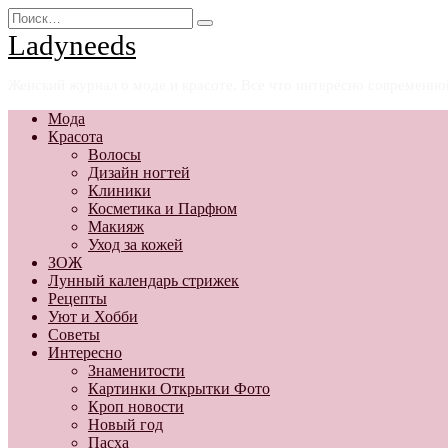
Перейти
Search
к
for:
Ladyneeds
содержанию
Женский журнал о моде и красоте. Все что интересно современн
Мода
Красота
Волосы
Дизайн ногтей
Клиники
Косметика и Парфюм
Макияж
Уход за кожей
ЗОЖ
Лунный календарь стрижек
Рецепты
Уют и Хобби
Советы
Интересно
Знаменитости
Картинки Открытки Фото
Кроп новости
Новый год
Пасха