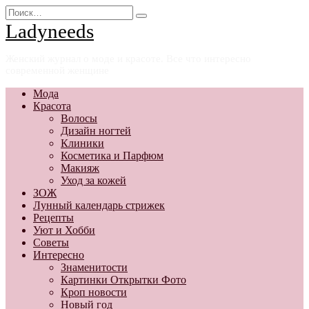
Перейти
Search
к
for:
Ladyneeds
содержанию
Женский журнал о моде и красоте. Все что интересно
современной женщине
Мода
Красота
Волосы
Дизайн ногтей
Клиники
Косметика и Парфюм
Макияж
Уход за кожей
ЗОЖ
Лунный календарь стрижек
Рецепты
Уют и Хобби
Советы
Интересно
Знаменитости
Картинки Открытки Фото
Кроп новости
Новый год